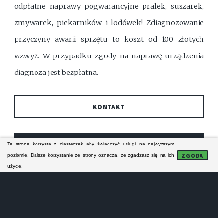
odpłatne naprawy pogwarancyjne pralek, suszarek,
zmywarek, piekarników i lodówek! Zdiagnozowanie
przyczyny awarii sprzętu to koszt od 100 złotych
wzwyż. W przypadku zgody na naprawę urządzenia
diagnoza jest bezpłatna.
KONTAKT
FORMULARZ KONTAKTOWY
Ta strona korzysta z ciasteczek aby świadczyć usługi na najwyższym
ZGODA
poziomie. Dalsze korzystanie ze strony oznacza, że zgadzasz się na ich
użycie.
Technicy ze stalowowolskiego serwisu AGD
specjalizują się w naprawie pralek, zmywarek i
lodówek. Ich naprawy serwisowe obejmują zasięgiem