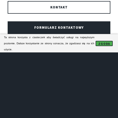
KONTAKT
FORMULARZ KONTAKTOWY
Ta strona korzysta z ciasteczek aby świadczyć usługi na najwyższym
ZGODA
poziomie. Dalsze korzystanie ze strony oznacza, że zgadzasz się na ich
Technicy ze stalowowolskiego serwisu AGD
użycie.
specjalizują się w naprawie sprzętu AGD BEKO. Ich
naprawy serwisowe obejmują zasięgiem Stalowa Wola
i bliską okolicę. Serwisanci naprawiają odpłatnie
domowe urządzenia AGD firmy BEKO.
NAPRAWA PRALEK
STALOWA