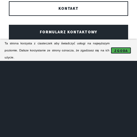
KONTAKT
FORMULARZ KONTAKTOWY
Ta strona korzysta z ciasteczek aby świadczyć usługi na najwyższym
ZGODA
poziomie. Dalsze korzystanie ze strony oznacza, że zgadzasz się na ich
Technicy ze stalowowolskiego serwisu AGD
użycie.
specjalizują się w naprawie sprzętu AGD HOOVER. Ich
naprawy serwisowe obejmują zasięgiem Stalowa Wola
i bliską okolicę. Serwisanci naprawiają odpłatnie
domowe urządzenia AGD firmy HOOVER.
NAPRAWA PRALEK
STALOWA